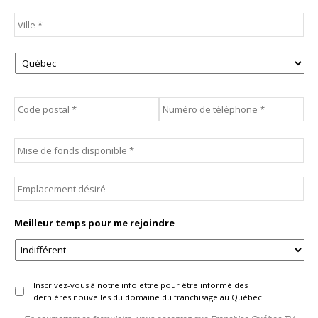
Adresse
*
Vill
Province
Code
Téléphone
*
postal
*
Mise
de
fonds
disponible
*
Emplacement
désiré
Meilleur temps pour me rejoindre
Infolettre
Inscrivez-vous à notre infolettre pour être informé des
dernières nouvelles du domaine du franchisage au Québec.