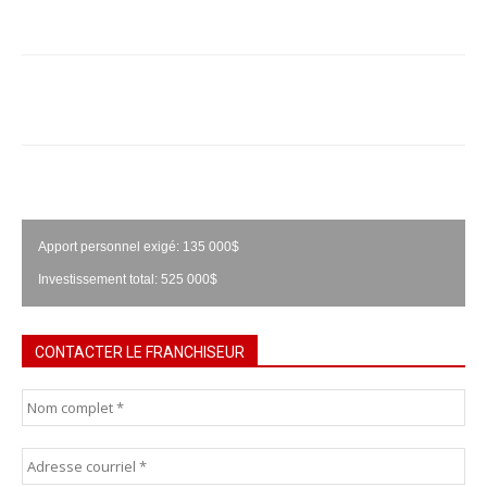
Apport personnel exigé: 135 000$
Investissement total: 525 000$
CONTACTER LE FRANCHISEUR
Nom
complet
*
Courriel
*