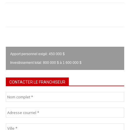
Apport personnel exigé: 450 000 $
Investissement total: 800 000 $ à 1 600 000 $
CONTACTER LE FRANCHISEUR
Nom
complet
*
Courriel
*
Adresse
*
Vill